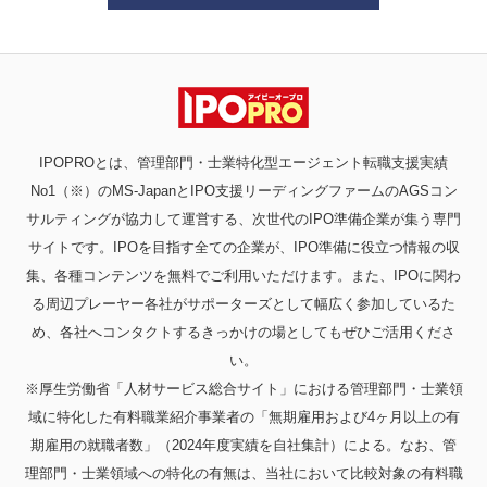
IPOPROとは、管理部門・士業特化型エージェント転職支援実績
No1（※）のMS-JapanとIPO支援リーディングファームのAGSコン
サルティングが協力して運営する、次世代のIPO準備企業が集う専門
サイトです。IPOを目指す全ての企業が、IPO準備に役立つ情報の収
集、各種コンテンツを無料でご利用いただけます。また、IPOに関わ
る周辺プレーヤー各社がサポーターズとして幅広く参加しているた
め、各社へコンタクトするきっかけの場としてもぜひご活用くださ
い。
※厚生労働省「人材サービス総合サイト」における管理部門・士業領
域に特化した有料職業紹介事業者の「無期雇用および4ヶ月以上の有
期雇用の就職者数」（2024年度実績を自社集計）による。なお、管
理部門・士業領域への特化の有無は、当社において比較対象の有料職