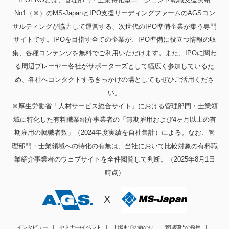
No1（※）のMS-JapanとIPO支援リーディングファームのAGSコン
サルティングが協力して運営する、次世代のIPO準備企業が集う専門
サイトです。IPOを目指す全ての企業が、IPO準備に役立つ情報の収
集、各種コンテンツを無料でご利用いただけます。また、IPOに関わ
る周辺プレーヤー各社がサポーターズとして幅広く参加しているた
め、各社へコンタクトするきっかけの場としてもぜひご活用くださ
い。
※厚生労働省「人材サービス総合サイト」における管理部門・士業領
域に特化した有料職業紹介事業者の「無期雇用および4ヶ月以上の有
期雇用の就職者数」（2024年度実績を自社集計）による。なお、管
理部門・士業領域への特化の有無は、当社において比較対象の有料職
業紹介事業者のウェブサイトを全件閲覧して判断。（2025年8月1日
時点）
X
インタビュー
セミナー/イベント
上場までの道のり
管理部門の採用