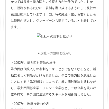
かつては反社＝暴力団という捉え方が一般的でした。しか
し、規制されるたびに、規制を潜り抜けるようにして反社の
範囲は拡大しています［下図、時の経過（左から右）ととも
に範囲が拡大し、グレーゾーンも増えていることを表してい
ます］。
▲反社への規制と拡がり
・1992年、暴力団対策法の施行
暴力団は代紋入りの名刺を出すことができなくなるなど、活
動に著しく制限がかけられました。そこで暴力団を脱退した
ことにする「偽装離脱」によって、暴力団対策法を逃れなが
ら、暴力団関係企業・フロント企業など、一般企業を装い収
益を得て、暴力団に還流するスキームを編み出しました。
・2007年、政府指針の公表