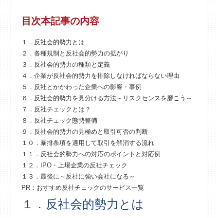
目次
本記事の内容
１．反社会的勢力とは
２．各種規制と反社会的勢力の拡がり
３．反社会的勢力の種類と定義
４．企業が反社会的勢力を排除しなければならない理由
５．反社とかかわった企業への影響・事例
６．反社会的勢力を見分ける方法～リスクセンスを磨こう～
７．反社チェックとは？
８．反社チェック態勢整備
９．反社会的勢力の見極めと取引可否の判断
１０．暴排条項を適用して取引を解消する流れ
１１．反社会的勢力への対応のポイントと対応例
１２．IPO・上場企業の反社チェック
１３．最後に～反社に強い会社になる～
PR：おすすめ反社チェックのサービス一覧
１．反社会的勢力とは