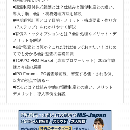
税務処理のポイント
■譲渡制限付株式報酬とは？仕組みと類似制度との違い、
導入手順、会計・税務処理方法を解説
■中期経営計画とは？目的・メリット・構成要素・作り方
（7ステップ）をわかりやすく解説
■有償ストックオプションとは？会計処理やメリット・デ
メリットを解説
■会計監査とは何か？これだけは知っておきたい！はじめ
てでも分かる会計監査の基礎知識
■TOKYO PRO Market（東京プロマーケット）2025年総
括と今後の展望
■IPO Forum～IPO審査最前線、審査する側・される側、
双方の視点で語る～
■RSUとは？仕組みや他の報酬制度との違い、メリット・
デメリット、導入事例を解説