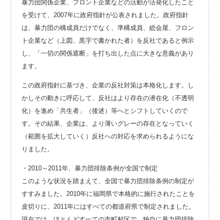
暴力団関係企業、フロント企業などの活動が活発化したこと
を受けて、2007年に政府指針が公表されました。政府指針
は、暴力団の構成員だけでなく、準構成員、総会屋、フロン
ト企業など（上図、黒字で書かれた者）を反社であると例示
し、「一切の関係遮断」を打ち出した点に大きな意義があり
ます。
この政府指針に基づき、企業の反社対策は本格化します。し
かしその動きに呼応して、反社はより存在の潜在化（不透明
化）を進め「共生者」（後述）等へとシフトしていくので
す。その結果、企業は、より薄いグレーの存在となっていく
（範囲を拡大していく）反社への対応を求められるようにな
りました。
・2010～2011年、暴力団排除条例が全国で制定
このような状況を踏まえて、全国で暴力団排除条例の制定が
すすみました。2010年に福岡県で本格的に施行されたことを
皮切りに、2011年にはすべての都道府県で制定されました。
現在では、ほとんどすべての市町村区で、独自に暴力団排除