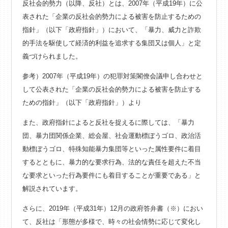
反社会的勢力（以降、反社）とは、2007年（平成19年）に公
表された「企業の反社会的勢力による被害を防止するための
指針」（以下「政府指針」）において、「暴力、威力と詐欺
的手法を駆使して経済的利益を追求する集団又は個人」と定
義づけられました。
参考）2007年（平成19年）の犯罪対策閣僚会議申し合わせと
して公表された「
企業の反社会的勢力による被害を防止する
ための指針
」（以下「政府指針」）より
また、政府指針によると反社を捉えるに際しては、「暴力
団、暴力団関係企業、総会屋、社会運動標ぼうゴロ、政治活
動標ぼうゴロ、特殊知能暴力集団等といった属性要件に着目
するとともに、暴力的な要求行為、法的な責任を超えた不当
な要求といった行為要件にも着目することが重要である」と
解説されています。
さらに、2019年（平成31年）12月の政府答弁書（※）におい
て、反社は「形態が多様で、時々の社会情勢に応じて変化し