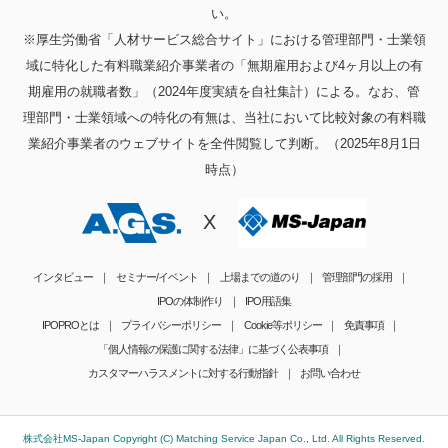
い。
※厚生労働省「人材サービス総合サイト」における管理部門・士業領
域に特化した有料職業紹介事業者の「無期雇用および4ヶ月以上の有
期雇用の就職者数」（2024年度実績を自社集計）による。なお、管
理部門・士業領域への特化の有無は、当社において比較対象の有料職
業紹介事業者のウェブサイトを全件閲覧して判断。（2025年8月1日
時点）
X
インタビュー
セミナー/イベント
上場までの道のり
管理部門の採用
IPOの体制作り
IPO用語集
IPOPROとは
プライバシーポリシー
Cookie等ポリシー
免責事項
「個人情報の保護に関する法律」に基づく公表事項
カスタマーハラスメントに対する行動指針
お問い合わせ
株式会社MS-Japan Copyright (C) Matching Service Japan Co., Ltd. All Rights Reserved.