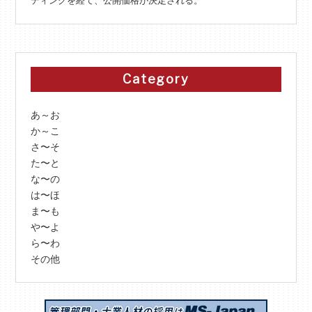
ディングを経て、公開価格が決定される。
Category
あ～お
か～こ
さ〜そ
た〜と
な〜の
は〜ほ
ま〜も
や〜よ
ら〜わ
その他