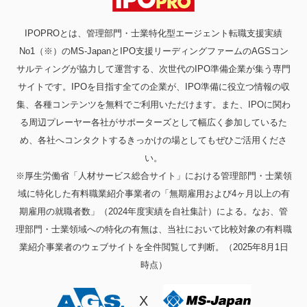
IPOPROとは、管理部門・士業特化型エージェント転職支援実績
No1（※）のMS-JapanとIPO支援リーディングファームのAGSコン
サルティングが協力して運営する、次世代のIPO準備企業が集う専門
サイトです。IPOを目指す全ての企業が、IPO準備に役立つ情報の収
集、各種コンテンツを無料でご利用いただけます。また、IPOに関わ
る周辺プレーヤー各社がサポーターズとして幅広く参加しているた
め、各社へコンタクトするきっかけの場としてもぜひご活用くださ
い。
※厚生労働省「人材サービス総合サイト」における管理部門・士業領
域に特化した有料職業紹介事業者の「無期雇用および4ヶ月以上の有
期雇用の就職者数」（2024年度実績を自社集計）による。なお、管
理部門・士業領域への特化の有無は、当社において比較対象の有料職
業紹介事業者のウェブサイトを全件閲覧して判断。（2025年8月1日
時点）
X