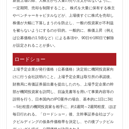
新規上場の際、大株主から大量の売り注文が出ないように、
一定期間、売却を制限すること。 株式を大量に保有する株主
やベンチャーキャピタルなどが、上場後すぐに株式を売却し
株価が大幅に下落しまうのを防止し、一般の投資家が不利益
を被らないようにするのが目的。一般的に、株価上昇（例え
ば公募価格の1.5倍など）による条項や、90日や180日で解除
が設定されることが多い。
ロードショー
上場予定企業が発行価格（公募価格）決定前に機関投資家向
けに行う会社説明のこと。上場予定企業は取引所の承認後、
財務局に有価証券届出書を提出したのち、上場予定企業の幹
部が機関投資家を訪問し、目論見書等を用いて事業内容等の
説明を行う。日本国内のIPO案件の場合、基本的に1日に3社
～5社程度の機関投資家を相手に、約1週間～2週間程度、ほぼ
毎日行われる。「ロードショー」後、主幹事証券会社はブッ
クビルディングの仮条件価格帯を決定し、その後ブックビル