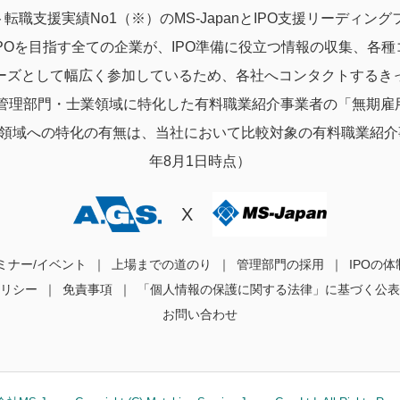
転職支援実績No1（※）のMS-JapanとIPO支援リーディ
POを目指す全ての企業が、IPO準備に役立つ情報の収集、各
ーズとして幅広く参加しているため、各社へコンタクトするき
理部門・士業領域に特化した有料職業紹介事業者の「無期雇用
領域への特化の有無は、当社において比較対象の有料職業紹介事
年8月1日時点）
X
ミナー/イベント
上場までの道のり
管理部門の採用
IPOの
等ポリシー
免責事項
「個人情報の保護に関する法律」に基づく公表
お問い合わせ