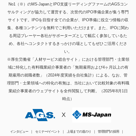
No1（※）のMS-JapanとIPO支援リーディングファームのAGSコン
サルティングが協力して運営する、次世代のIPO準備企業が集う専門
サイトです。IPOを目指す全ての企業が、IPO準備に役立つ情報の収
集、各種コンテンツを無料でご利用いただけます。また、IPOに関わ
る周辺プレーヤー各社がサポーターズとして幅広く参加しているた
め、各社へコンタクトするきっかけの場としてもぜひご活用くださ
い。
※厚生労働省「人材サービス総合サイト」における管理部門・士業領
域に特化した有料職業紹介事業者の「無期雇用および4ヶ月以上の有
期雇用の就職者数」（2024年度実績を自社集計）による。なお、管
理部門・士業領域への特化の有無は、当社において比較対象の有料職
業紹介事業者のウェブサイトを全件閲覧して判断。（2025年8月1日
時点）
X
インタビュー
セミナー/イベント
上場までの道のり
管理部門の採用