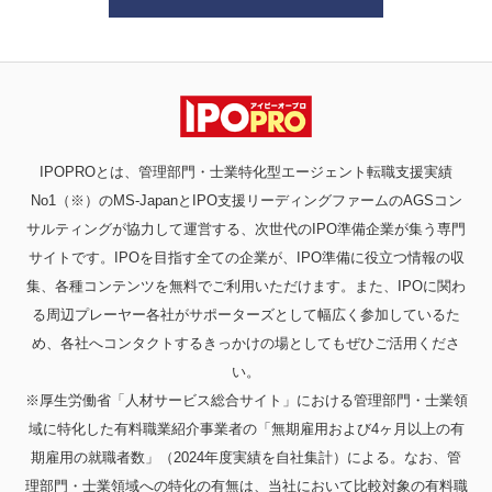
IPOPROとは、管理部門・士業特化型エージェント転職支援実績
No1（※）のMS-JapanとIPO支援リーディングファームのAGSコン
サルティングが協力して運営する、次世代のIPO準備企業が集う専門
サイトです。IPOを目指す全ての企業が、IPO準備に役立つ情報の収
集、各種コンテンツを無料でご利用いただけます。また、IPOに関わ
る周辺プレーヤー各社がサポーターズとして幅広く参加しているた
め、各社へコンタクトするきっかけの場としてもぜひご活用くださ
い。
※厚生労働省「人材サービス総合サイト」における管理部門・士業領
域に特化した有料職業紹介事業者の「無期雇用および4ヶ月以上の有
期雇用の就職者数」（2024年度実績を自社集計）による。なお、管
理部門・士業領域への特化の有無は、当社において比較対象の有料職