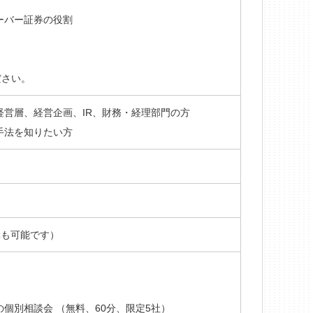
ーバー証券の役割
ださい。
営層、経営企画、IR、財務・経理部門の方
手法を知りたい方
講も可能です）
個別相談会 （無料、60分、限定5社）