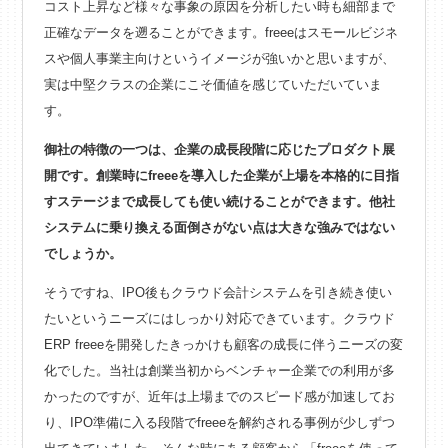
コスト上昇など様々な事象の原因を分析したい時も細部まで
正確なデータを遡ることができます。freeeはスモールビジネ
スや個人事業主向けというイメージが強いかと思いますが、
実は中堅クラスの企業にこそ価値を感じていただいていま
す。
御社の特徴の一つは、企業の成長段階に応じたプロダクト展
開です。創業時にfreeeを導入した企業が上場を本格的に目指
すステージまで成長しても使い続けることができます。他社
システムに乗り換える面倒さがない点は大きな強みではない
でしょうか。
そうですね、IPO後もクラウド会計システムを引き続き使い
たいというニーズにはしっかり対応できています。クラウド
ERP freeeを開発したきっかけも顧客の成長に伴うニーズの変
化でした。当社は創業当初からベンチャー企業での利用が多
かったのですが、近年は上場までのスピード感が加速してお
り、IPO準備に入る段階でfreeeを解約される事例が少しずつ