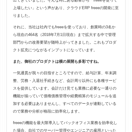
出てきていました。そんな時にある顧客から「freeeを使って
上場したい」という声があり、クラウドERP freeeの開発に至
りました。
それに、当社は社内でもfreeeを使っており、創業時の3名か
ら現在の464名（2018年7月1日現在）まで拡大する中で管理
部門からの改善要望が随時上がってきました。これもプロダ
クト拡充につながるインプットになっています。
また、御社のプロダクトは横の展開も多彩ですね。
一気通貫が我々の目指すところですので、給与計算、年末調
整、労務・入退社手続きなど、会計周り以外にも各種サービ
スを提供しています。会計だけ見ても業務に必要な一通りの
機能が揃っていて債権債務管理や経費精算のモジュールを追
加する必要はありませんし、すべてのデータが連動している
ので業務や分析が格段に効率化します。
freeeの機能を最大限導入してバックオフィス業務を効率化し
た場合、自社でのサーバー管理やエンジニアの雇用といった