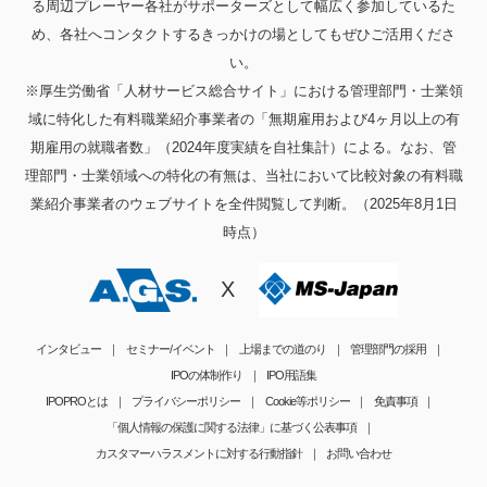
る周辺プレーヤー各社がサポーターズとして幅広く参加しているた
め、各社へコンタクトするきっかけの場としてもぜひご活用くださ
い。
※厚生労働省「人材サービス総合サイト」における管理部門・士業領
域に特化した有料職業紹介事業者の「無期雇用および4ヶ月以上の有
期雇用の就職者数」（2024年度実績を自社集計）による。なお、管
理部門・士業領域への特化の有無は、当社において比較対象の有料職
業紹介事業者のウェブサイトを全件閲覧して判断。（2025年8月1日
時点）
X
インタビュー
セミナー/イベント
上場までの道のり
管理部門の採用
IPOの体制作り
IPO用語集
IPOPROとは
プライバシーポリシー
Cookie等ポリシー
免責事項
「個人情報の保護に関する法律」に基づく公表事項
カスタマーハラスメントに対する行動指針
お問い合わせ