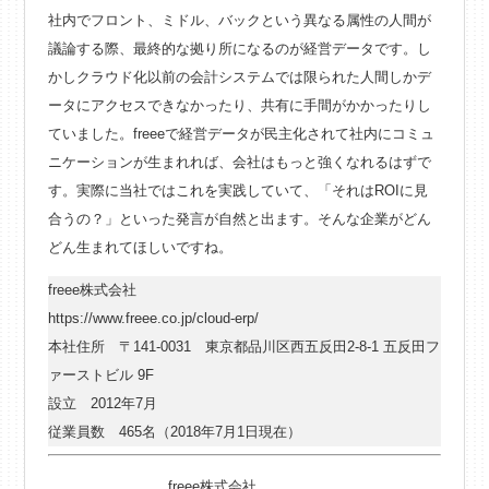
社内でフロント、ミドル、バックという異なる属性の人間が
議論する際、最終的な拠り所になるのが経営データです。し
かしクラウド化以前の会計システムでは限られた人間しかデ
ータにアクセスできなかったり、共有に手間がかかったりし
ていました。freeeで経営データが民主化されて社内にコミュ
ニケーションが生まれれば、会社はもっと強くなれるはずで
す。実際に当社ではこれを実践していて、「それはROIに見
合うの？」といった発言が自然と出ます。そんな企業がどん
どん生まれてほしいですね。
freee株式会社
https://www.freee.co.jp/cloud-erp/
本社住所 〒141-0031 東京都品川区西五反田2-8-1 五反田フ
ァーストビル 9F
設立 2012年7月
従業員数 465名（2018年7月1日現在）
freee株式会社