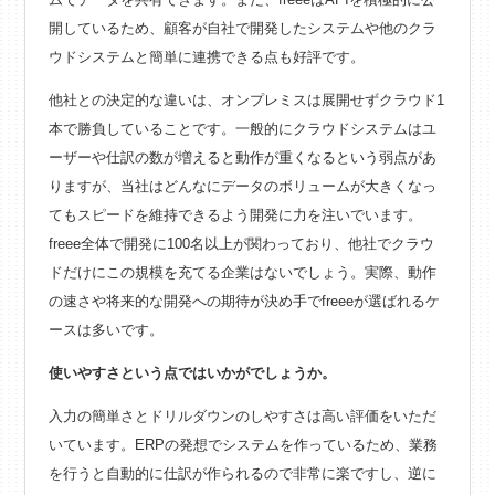
開しているため、顧客が自社で開発したシステムや他のクラ
ウドシステムと簡単に連携できる点も好評です。
他社との決定的な違いは、オンプレミスは展開せずクラウド1
本で勝負していることです。一般的にクラウドシステムはユ
ーザーや仕訳の数が増えると動作が重くなるという弱点があ
りますが、当社はどんなにデータのボリュームが大きくなっ
てもスピードを維持できるよう開発に力を注いでいます。
freee全体で開発に100名以上が関わっており、他社でクラウ
ドだけにこの規模を充てる企業はないでしょう。実際、動作
の速さや将来的な開発への期待が決め手でfreeeが選ばれるケ
ースは多いです。
使いやすさという点ではいかがでしょうか。
入力の簡単さとドリルダウンのしやすさは高い評価をいただ
いています。ERPの発想でシステムを作っているため、業務
を行うと自動的に仕訳が作られるので非常に楽ですし、逆に