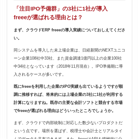
「注目IPO予備群」の3社に1社が導入
freeeが選ばれる理由とは？
まず、クラウドERP freeeの導入実績についておしえてくださ
い。
同システムを導入した未上場企業は、日経新聞のNEXTユニコ
ーン企業108社中33社、また資金調達1億円以上の企業100社
中34社となっています（2018年11月現在）。IPO準備期に導
入されるケースが多いです。
既にfreeeを利用した企業のIPO実績も出ているようですが順
調に推移すれば、将来的には上場企業の3社に1社が利用する
計算になりますね。既存の主要な会計ソフトと競合する市場
でfreeeが選ばれる理由はどういったところでしょうか。
まず、クラウドで内部統制に対応した数少ないプロダクトだ
という点です。場所を選ばず、税理士や会計士とリアルタイ
ムでデータを共有できます。また、freeeはAPIを積極的に公