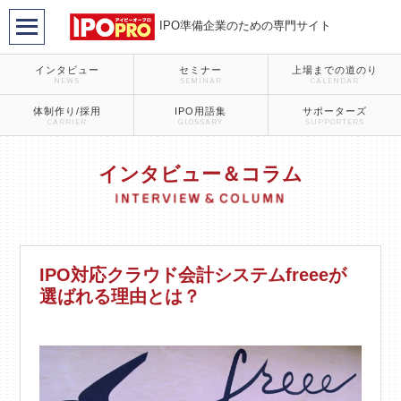
IPO準備企業のための専門サイト
インタビュー
セミナー
上場までの道のり
NEWS
SEMINAR
CALENDAR
体制作り/採用
IPO用語集
サポーターズ
CARRIER
GLOSSARY
SUPPORTERS
インタビュー＆コラム
IPO対応クラウド会計システムfreeeが
選ばれる理由とは？